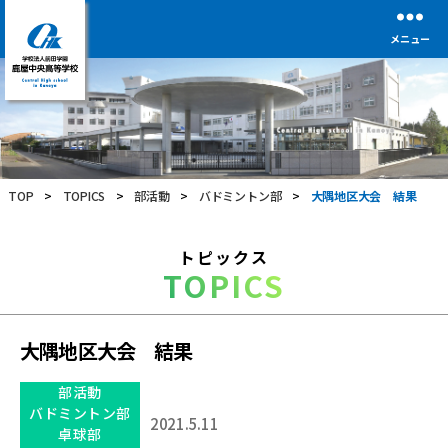
メニュー
学
校
法
人
前
TOP
>
TOPICS
>
部活動
>
バドミントン部
>
大隅地区大会 結果
田
学
園
トピックス
鹿
TOPICS
屋
中
央
高
大隅地区大会 結果
等
学
部活動
校
バドミントン部
2021.5.11
卓球部