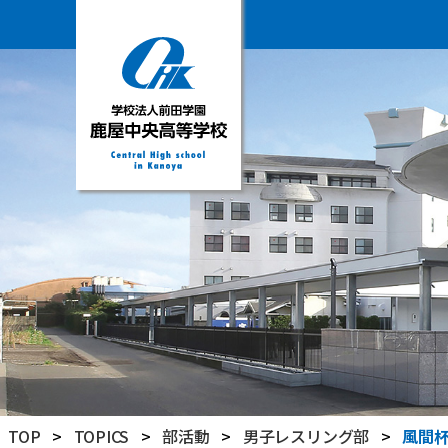
学
校
法
人
前
田
学
園
鹿
屋
中
央
高
TOP
>
TOPICS
>
部活動
>
男子レスリング部
>
風間
等