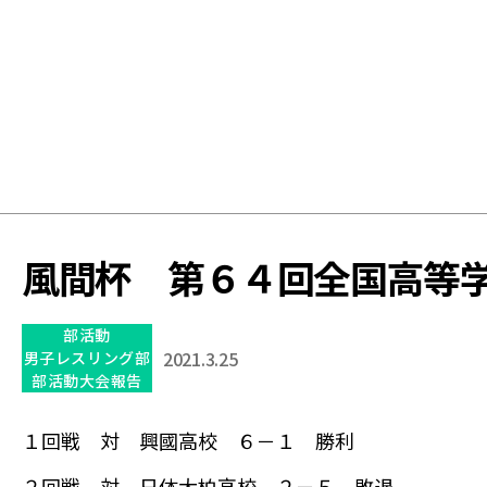
学
校
風間杯 第６４回全国高等
部活動
2021.3.25
男子レスリング部
部活動大会報告
１回戦 対 興國高校 ６－１ 勝利
２回戦 対 日体大柏高校 ２－５ 敗退