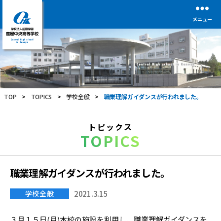
メニュー
学
校
法
人
前
TOP
>
TOPICS
>
学校全般
>
職業理解ガイダンスが行われました。
田
学
園
トピックス
鹿
TOPICS
屋
中
央
高
職業理解ガイダンスが行われました。
等
学
学校全般
2021.3.15
校
３月１５日(月)本校の施設を利用し、職業理解ガイダンスを