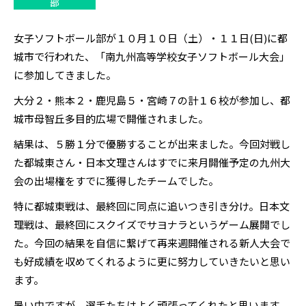
部
女子ソフトボール部が１０月１０日（土）・１１日(日)に都
城市で行われた、「南九州高等学校女子ソフトボール大会」
に参加してきました。
大分２・熊本２・鹿児島５・宮崎７の計１６校が参加し、都
城市母智丘多目的広場で開催されました。
結果は、５勝１分で優勝することが出来ました。今回対戦し
た都城東さん・日本文理さんはすでに来月開催予定の九州大
会の出場権をすでに獲得したチームでした。
特に都城東戦は、最終回に同点に追いつき引き分け。日本文
理戦は、最終回にスクイズでサヨナラというゲーム展開でし
た。今回の結果を自信に繋げて再来週開催される新人大会で
も好成績を収めてくれるように更に努力していきたいと思い
ます。
暑い中ですが、選手たちはよく頑張ってくれたと思います。