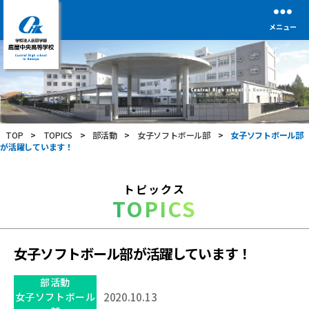
メニュー
学
校
法
人
前
TOP
>
TOPICS
>
部活動
>
女子ソフトボール部
>
女子ソフトボール部
田
が活躍しています！
学
園
鹿
トピックス
屋
TOPICS
中
央
高
等
女子ソフトボール部が活躍しています！
学
校
部活動
女子ソフトボール
2020.10.13