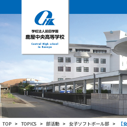
学
校
法
人
前
田
学
園
鹿
屋
中
央
高
TOP
>
TOPICS
>
部活動
>
女子ソフトボール部
>
【
等