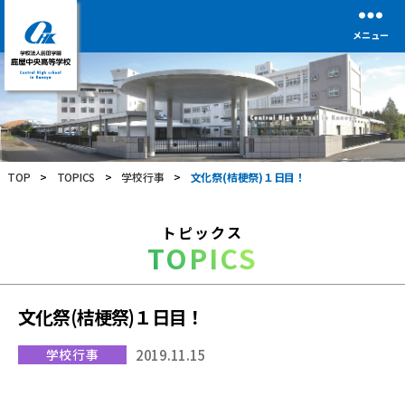
メニュー
学
校
法
人
前
TOP
>
TOPICS
>
学校行事
>
文化祭(桔梗祭)１日目！
田
学
園
トピックス
鹿
TOPICS
屋
中
央
高
文化祭(桔梗祭)１日目！
等
学
学校行事
2019.11.15
校