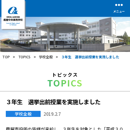
メニュー
学
校
法
人
前
TOP
>
TOPICS
>
学校全般
>
３年生 選挙出前授業を実施しました
田
学
園
トピックス
鹿
TOPICS
屋
中
央
高
３年生 選挙出前授業を実施しました
等
学
学校全般
2019.2.7
校
鹿屋市役所の皆様が来校し，３年生を対象とした「平成３０