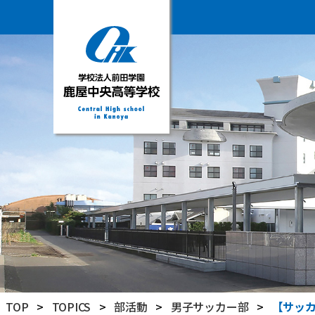
学
校
法
人
前
田
学
園
鹿
屋
中
央
高
TOP
>
TOPICS
>
部活動
>
男子サッカー部
>
【サッ
等