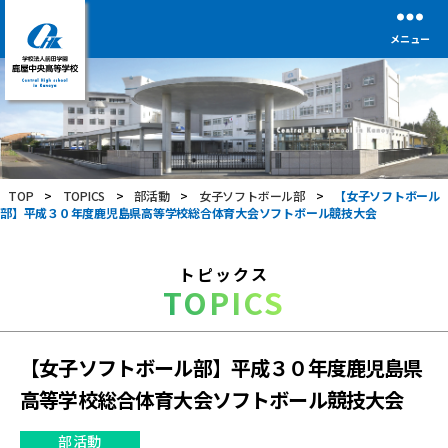
メニュー
学
校
法
人
前
TOP
>
TOPICS
>
部活動
>
女子ソフトボール部
>
【女子ソフトボール
田
部】平成３０年度鹿児島県高等学校総合体育大会ソフトボール競技大会
学
園
鹿
トピックス
屋
TOPICS
中
央
高
等
【女子ソフトボール部】平成３０年度鹿児島県
学
高等学校総合体育大会ソフトボール競技大会
校
部活動